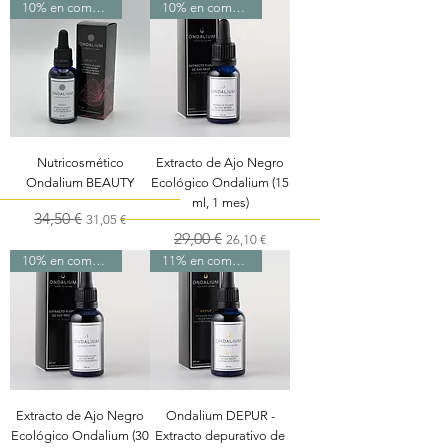
10% en compra online
10% en compra online
Nutricosmético
Extracto de Ajo Negro
Ondalium BEAUTY
Ecológico Ondalium (15
ml, 1 mes)
Precio
34,50 €
Precio de oferta
31,05 €
Precio
29,00 €
Precio de oferta
26,10 €
10% en compra online
11% en compra online
Extracto de Ajo Negro
Ondalium DEPUR -
Ecológico Ondalium (30
Extracto depurativo de