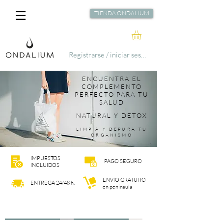
TIENDA ONDALIUM
Registrarse / iniciar sesión
ENCUENTRA EL
COMPLEMENTO
PERFECTO PARA TU
SALUD
NATURAL Y DETOX
LIMPIA Y DEPURA TU
ORGANISMO
IMPUESTOS
PAGO SEGURO
INCLUIDOS
ENVÍO GRATUITO
ENTREGA 24/48 h.
en península