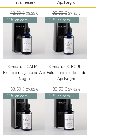
ml, 2 meses)
Ajo Negro
Precio
42,50 €
Precio de oferta
Precio
33,50 €
Precio de oferta
38,25 €
29,82 €
11% en compra online
11% en compra online
Ondalium CALM -
Ondalium CIRCUL -
Extracto relajante de Ajo
Extracto circulatorio de
Negro
Ajo Negro
Precio
33,50 €
Precio de oferta
Precio
33,50 €
Precio de oferta
29,82 €
29,82 €
11% en compra online
11% en compra online