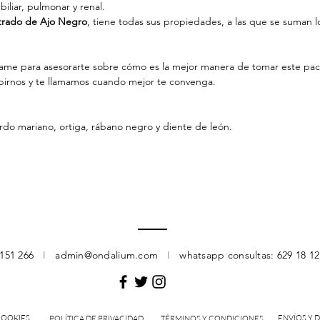
iliar, pulmonar y renal.
trado de Ajo Negro
, tiene todas sus propiedades, a las que se suman 
llame para asesorarte sobre cómo es la mejor manera de tomar este pac
ibirnos y te llamamos cuando mejor te convenga.
ardo mariano, ortiga, rábano negro y diente de león.
 151 266
I
admin@ondalium.com
I
whatsapp consultas: 629 18 1
COOKIES
ENVÍOS Y 
POLÍTICA DE PRIVACIDAD
TÉRMINOS Y CONDICIONES