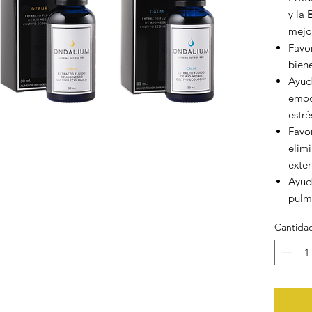
y la
mejor
Favor
biene
Ayud
emoci
estré
Favor
elimi
exter
Ayuda
pulm
Cantida