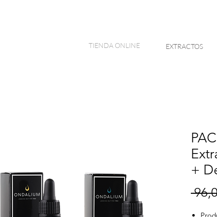
TIENDA ONLINE
EXTRACTOS
PAC
Extr
+ D
 96,0
Prod