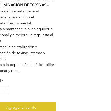
oferta
ELIMINACIÓN DE TOXINAS
y
a del bienestar general.
ece la relajación y el
star físico y mental.
a a mantener un buen equilibrio
onal y a mejorar la respuesta al
s.
ece la neutralización y
nación de toxinas internas y
nas.
 a la depuración hepática, biliar,
onar y renal.
d
*
Agregar al carrito