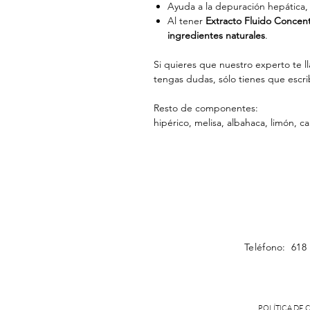
Ayuda a la depuración hepática, b
Al tener
Extracto Fluido Concen
ingredientes naturales
.
Si quieres que nuestro experto te 
tengas dudas, sólo tienes que escr
Resto de componentes:
hipérico, melisa, albahaca, limón, c
Teléfono: 618
POLÍTICA DE 