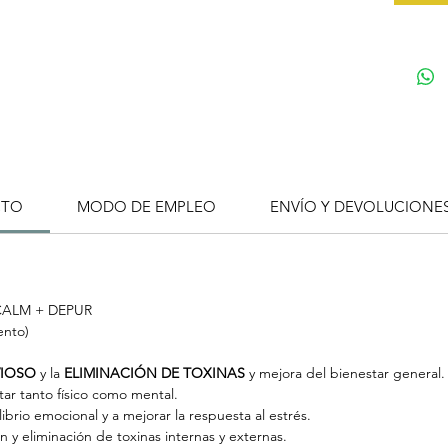
CTO
MODO DE EMPLEO
ENVÍO Y DEVOLUCIONE
CALM + DEPUR
ento)
VIOSO
y la
ELIMINACIÓN DE TOXINAS
y mejora del bienestar general.
star tanto físico como mental.
rio emocional y a mejorar la respuesta al estrés.
n y eliminación de toxinas internas y externas.