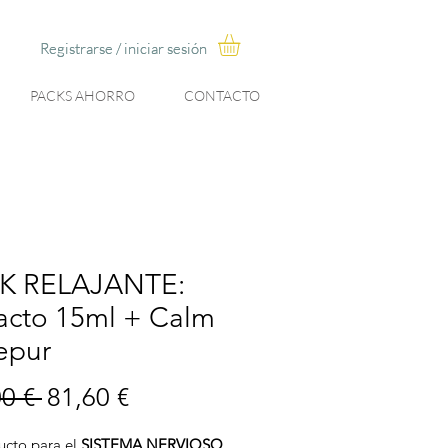
Registrarse / iniciar sesión
Registrarse / iniciar sesión
PACKS AHORRO
CONTACTO
K RELAJANTE:
acto 15ml + Calm
epur
Precio
Precio
0 € 
81,60 €
de
ucto para el
SISTEMA NERVIOSO