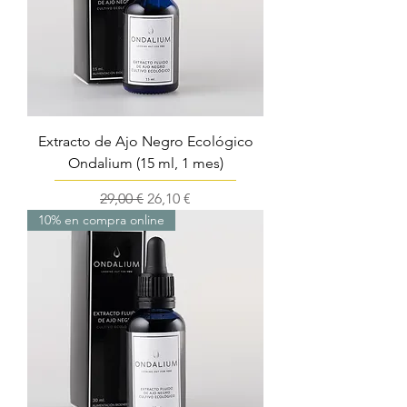
Extracto de Ajo Negro Ecológico
Ondalium (15 ml, 1 mes)
Precio
Precio de oferta
29,00 €
26,10 €
10% en compra online