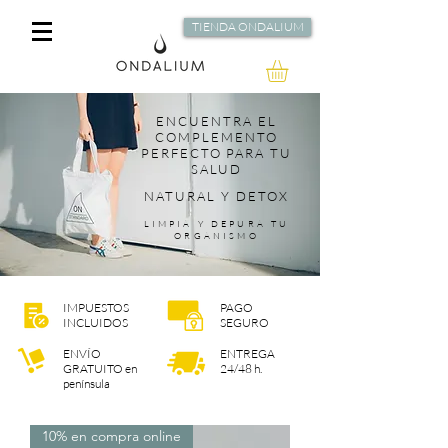
TIENDA ONDALIUM
ENCUENTRA EL
COMPLEMENTO
PERFECTO PARA TU
SALUD
NATURAL Y DETOX
LIMPIA Y DEPURA TU
ORGANISMO
IMPUESTOS
PAGO
INCLUIDOS
SEGURO
ENVÍO
ENTREGA
GRATUITO en
24/48 h.
península
10% en compra online