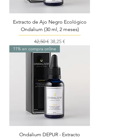
Extracto de Ajo Negro Ecológico
Ondalium (30 ml, 2 meses)
Precio
Precio de oferta
42,50 €
38,25 €
11% en compra online
Ondalium DEPUR - Extracto