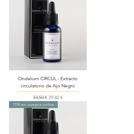
Ondalium CIRCUL - Extracto
circulatorio de Ajo Negro
Precio
Precio de oferta
33,50 €
29,82 €
11% en compra online