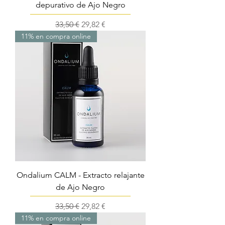
depurativo de Ajo Negro
Precio
Precio de oferta
33,50 €
29,82 €
11% en compra online
Ondalium CALM - Extracto relajante
de Ajo Negro
Precio
Precio de oferta
33,50 €
29,82 €
11% en compra online