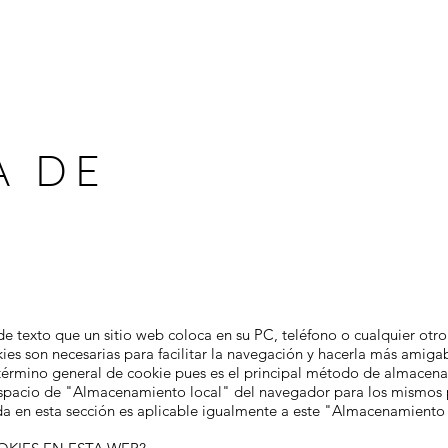
A DE
S
e texto que un sitio web coloca en su PC, teléfono o cualquier otro
ies son necesarias para facilitar la navegación y hacerla más amiga
 el término general de cookie pues es el principal método de almacen
 espacio de "Almacenamiento local" del navegador para los mismos p
ida en esta sección es aplicable igualmente a este "Almacenamiento 