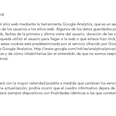
os)
el sitio web mediante la herramienta Google Analytics, que es un 
 de los usuarios a los sitios web. Algunos de los datos guardados pa
eb, fechas de la primera y última visita del usuario, duración de las 
queda utilizó el usuario para llegar a la web o qué enlace hizo cli
de estas cookies está predeterminada por el servicio ofrecido por Go
de Google Analytics,
http://www.google.com/intl/es/analytics/privac
liza y de cómo inhabilitarlas (en el entendido de que no somos respo
eros).
zará con la mayor celeridad posible a medida que cambien los servic
 actualización, podría ocurrir que el cuadro informativo dejara de i
ratará siempre dispositivos con finalidades idénticas a las que consta