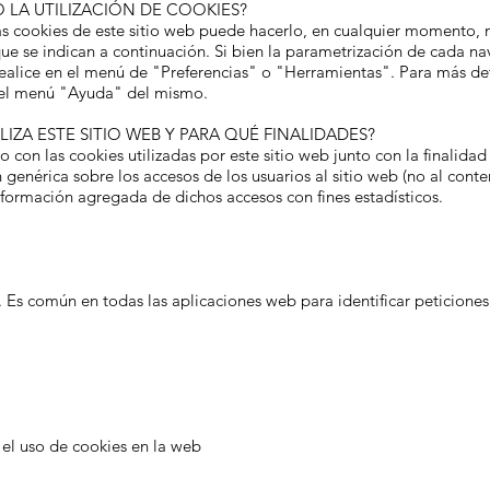
 LA UTILIZACIÓN DE COOKIES?
 las cookies de este sitio web puede hacerlo, en cualquier momento,
e se indican a continuación. Si bien la parametrización de cada nav
 realice en el menú de "Preferencias" o "Herramientas". Para más det
e el menú "Ayuda" del mismo.
IZA ESTE SITIO WEB Y PARA QUÉ FINALIDADES?
o con las cookies utilizadas por este sitio web junto con la finalidad
 genérica sobre los accesos de los usuarios al sitio web (no al cont
formación agregada de dichos accesos con fines estadísticos.
io. Es común en todas las aplicaciones web para identificar peticione
o el uso de cookies en la web