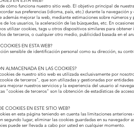
OKIES EN ESTA WEB?
de cómo funciona nuestro sitio web. El objetivo principal de nuestr
cordar sus preferencias (idioma, país, etc.) durante la navegación y e
te además mejorar la web, mediante estimaciones sobre números y p
les de los usuarios, la aceleración de las búsquedas, etc. En ocasion
 utilizar cookies, tags u otros dispositivos similares para obtener
los de terceros, o cualquier otro medio, publicidad basada en el an
S COOKIES EN ESTA WEB?
n sensible de identificación personal como su dirección, su contra
IÓN ALMACENADA EN LAS COOKIES?
ookies de nuestro sitio web es utilizada exclusivamente por nosotr
ookie de terceros", que son utilizadas y gestionadas por entidade
para mejorar nuestros servicios y la experiencia del usuario al navega
estas "cookies de terceros" son la obtención de estadísticas de acces
E COOKIES EN ESTE SITIO WEB?
cookies en esta página teniendo en cuenta las limitaciones anteriores
en segundo lugar, eliminar las cookies guardadas en su navegador as
okies puede ser llevada a cabo por usted en cualquier momento.