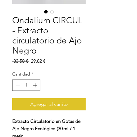
Ondalium CIRCUL
- Extracto
circulatorio de Ajo
Negro
Precio
Precio
 33,50 € 
29,82 €
de
oferta
Cantidad
*
Agregar al carrito
Extracto Circulatorio en Gotas de
Ajo Negro Ecológico (30 ml / 1
mes):