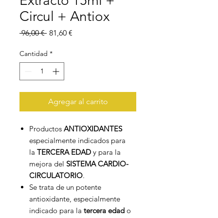
Extracto 15ml +
Circul + Antiox
Precio
Precio
 96,00 € 
81,60 €
de
oferta
Cantidad
*
Agregar al carrito
Productos
ANTIOXIDANTES
especialmente indicados para
la
TERCERA EDAD
y para la
mejora del
SISTEMA CARDIO-
CIRCULATORIO
.
Se trata de un potente
antioxidante, especialmente
indicado para la
tercera edad
o