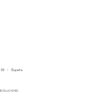
2 03
I
España
DEVOLUCIONES