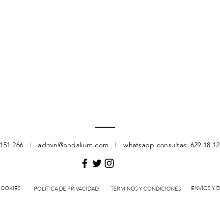
 151 266
I
admin@ondalium.com
I
whatsapp consultas: 629 18 1
COOKIES
ENVÍOS Y 
POLÍTICA DE PRIVACIDAD
TÉRMINOS Y CONDICIONES