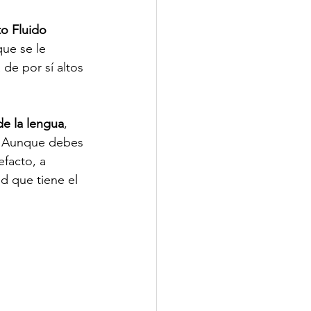
to Fluido 
que se le 
de por sí altos 
de la lengua
, 
. Aunque debes 
facto, a 
ud que tiene el 