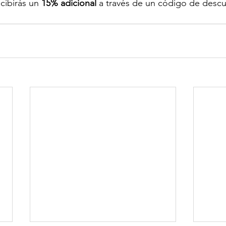
ecibirás un 
15% adicional
 a través de un código de desc