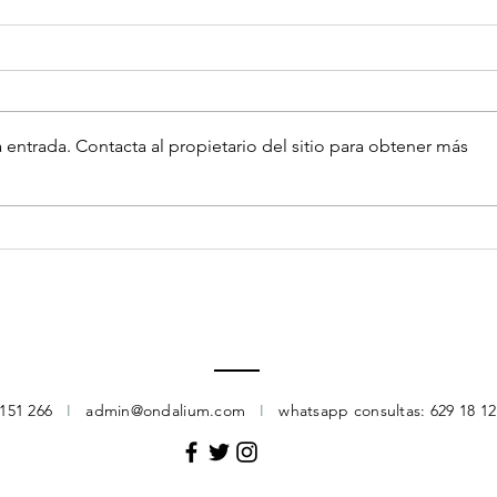
 entrada. Contacta al propietario del sitio para obtener más
Extracto de Ajo Negro: Una
Propi
Ayuda en Enfermedades
Antif
Autoinmunes e Inflamatorias
 151 266
I
admin@ondalium.com
I
whatsapp consultas: 629 18 1