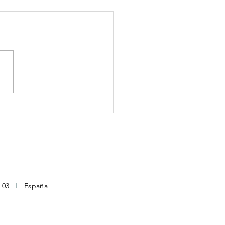
edades Antivirales,
úngicas y Antimicrobianas
2 03
I
España