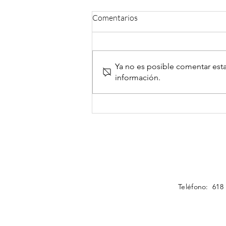
Comentarios
Ya no es posible comentar esta
información.
Extracto ajo negro y
envejecimiento saludable
Teléfono: 618