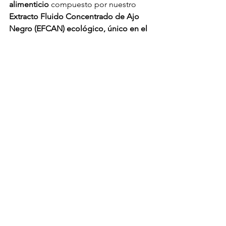
alimenticio
 compuesto por nuestro 
Extracto Fluido Concentrado de Ajo 
Negro (EFCAN) ecológico, único en el 
mercado internacional y extracto fluido 
concentrado de cebolla negra: Circul. 
Esta combinación le hace ser 
perfecto 
para la mejora del sistema 
cardiocirculatorio
, ya que depura las 
arterias para mejorar la circulación 
sanguínea, incrementando así, la libido 
en hombres y mujeres. Actúa también 
previniendo enfermedades 
cardiovasculares, hipertensión, infartos, 
ictus, anemia, trombosis, colesterol o 
fibromialgia y aportando más vitalidad, 
ya que es un fuerte 
energizante natural. 
También se utiliza para evitar la 