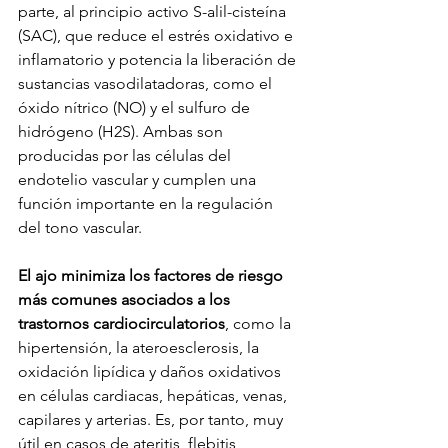
parte, al principio activo S-alil-cisteína 
(SAC), que reduce el estrés oxidativo e 
inflamatorio y potencia la liberación de 
sustancias vasodilatadoras, como el 
óxido nítrico (NO) y el sulfuro de 
hidrógeno (H2S). Ambas son 
producidas por las células del 
endotelio vascular y cumplen una 
función importante en la regulación 
del tono vascular.
El ajo minimiza los factores de riesgo 
más comunes asociados a los 
trastornos cardiocirculatorios
, como la 
hipertensión, la ateroesclerosis, la 
oxidación lipídica y daños oxidativos 
en células cardiacas, hepáticas, venas, 
capilares y arterias. Es, por tanto, muy 
útil en casos de ateritis, flebitis, 