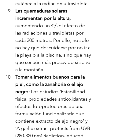
cutánea a la radiación ultravioleta.
Las quemaduras solares 
incrementan por la altura,
aumentando un 4% el efecto de 
las radiaciones ultravioletas por 
cada 300 metros. Por ello, no solo 
no hay que descuidarse por no ir a 
la playa o a la piscina, sino que hay 
que ser aún más precavido si se va 
a la montaña. 
Tomar alimentos buenos para la 
piel, como la zanahoria o el ajo 
negro:
 Los estudios ‘Estabilidad 
física, propiedades antioxidantes y 
efectos fotoprotectores de una 
formulación funcionalizada que 
contiene extracto de ajo negro’ y 
‘A garlic extract protects from UVB 
(280-320 nm) Radiation-induced 