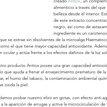
creado 
Antiox
, un complem
alimenticio a través del que
belleza desde el interior. E
de este extracto concentrad
negro, así como de astaxant
ingrediente es un carotenoi
 que se extrae sin disolventes de la microalga Haematococ
como el que tiene mayor capacidad antioxidante. Ademá
 ocular y actúa frente a los efectos dañinos de la luz sol
stro producto Antiox posee una gran capacidad antioxid
 lo que ayuda a frenar el envejecimiento prematuro de la 
lar, el humo del tabaco, la contaminación ambiental quím
e oxida la piel.
damos probar nuestro elixir en gotas, con efecto anti-ag
a la aparición de arrugas y activa la microcirculación de 