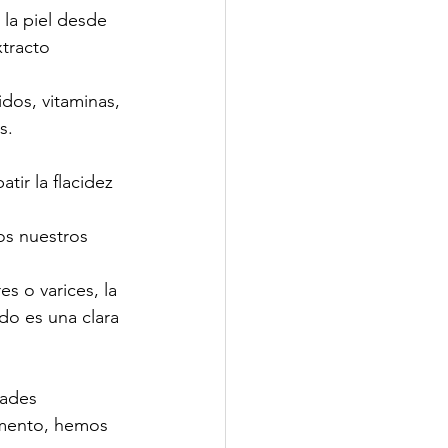
la piel desde 
xtracto 
dos, vitaminas, 
s.
ir la flacidez 
os nuestros 
s o varices, la 
ado es una clara 
dades 
imento, hemos 