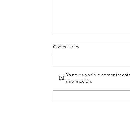
Comentarios
Ya no es posible comentar esta
información.
Extracto ajo negro y
envejecimiento saludable