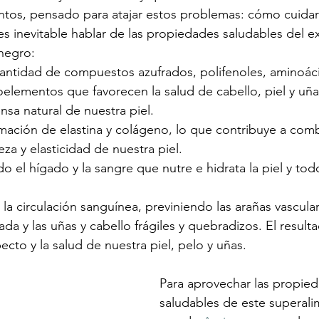
tos, pensado para atajar estos problemas: cómo cuidar 
o, es inevitable hablar de las propiedades saludables del e
negro:
antidad de compuestos azufrados, polifenoles, aminoáci
oelementos que favorecen la salud de cabello, piel y uña
sa natural de nuestra piel.
ación de elastina y colágeno, lo que contribuye a combat
eza y elasticidad de nuestra piel.
do el hígado y la sangre que nutre e hidrata la piel y tod
la circulación sanguínea, previniendo las arañas vasculare
ada y las uñas y cabello frágiles y quebradizos. El result
ecto y la salud de nuestra piel, pelo y uñas.
Para aprovechar las propie
saludables de este superal