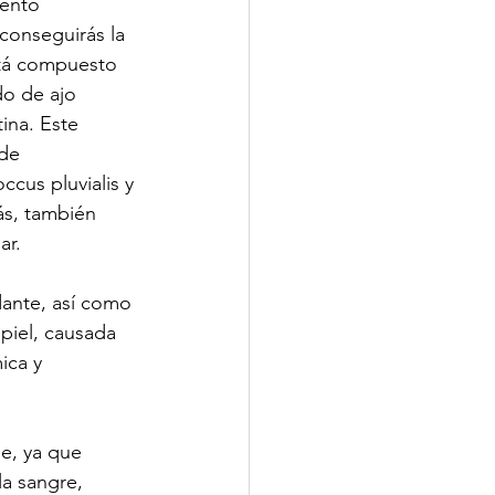
ento 
 conseguirás la 
stá compuesto 
o de ajo 
ina. Este 
de 
cus pluvialis y 
s, también 
ar.
ante, así como 
piel, causada 
ica y 
e, ya que 
la sangre, 