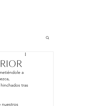
ERIOR
metiéndole a 
ezca, 
hinchados tras 
 nuestros 