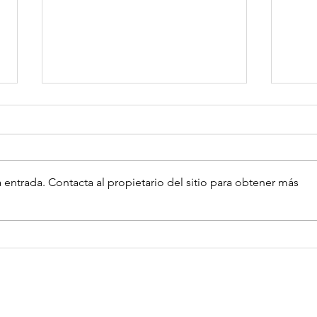
 entrada. Contacta al propietario del sitio para obtener más
Extracto de Ajo Negro: Una
Propi
Ayuda en Enfermedades
Antif
Autoinmunes e Inflamatorias