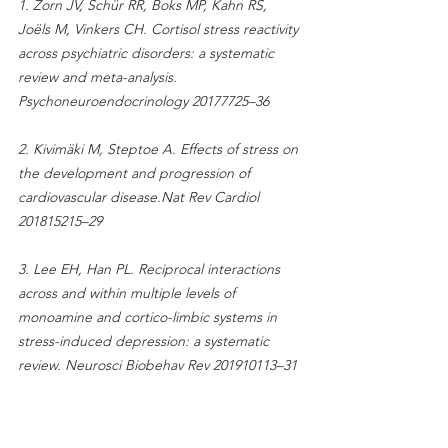
1. Zorn JV, Schür RR, Boks MP, Kahn RS, 
Joëls M, Vinkers CH. Cortisol stress reactivity 
across psychiatric disorders: a systematic 
review and meta-analysis. 
Psychoneuroendocrinology 20177725–36
2. Kivimäki M, Steptoe A. Effects of stress on 
the development and progression of 
cardiovascular disease.Nat Rev Cardiol 
201815215–29
3. Lee EH, Han PL. Reciprocal interactions 
across and within multiple levels of 
monoamine and cortico-limbic systems in 
stress-induced depression: a systematic 
review. Neurosci Biobehav Rev 201910113–31
4. Stubbs B, Vancampfort D, Rosenbaum S, 
Firth J, Cosco T, Veronese N, et al. An 