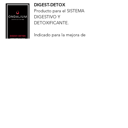
DIGEST-DETOX
Producto para el SISTEMA
DIGESTIVO Y
DETOXIFICANTE.
Indicado para la mejora de
las dolencias digestivas
como digestiones lentas y
pesadas e hinchazón
abdominal. Gran poder
como quelante de metales
pesados y otros tóxicos.
Regula el tránsito intestinal
Comprar
y favorece el crecimiento de
ahora
una flora bacteriana sana
.
11% descuento
Componentes:
extracto concentrado de
Ajo Negro y extracto oleoso
concentrado de Chlorella.