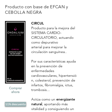
Producto con base de EFCAN y
CEBOLLA NEGRA
CIRCUL
Producto para la mejora del
SISTEMA CARDIO-
CIRCULATORIO, actuando
como depurativo
arterial para mejorar la
circulación sanguínea..
Por sus características ayuda
en la prevención de
enfermedades
cardiovasculares, hipertensió
n, colesterol, prevención de
infartos, fibromialgia, ictus,
Comprar
trombosis...
ahora
Actúa como un
energizante
natural
, aportando más
11% descuento
vitalidad y consiguiendo un