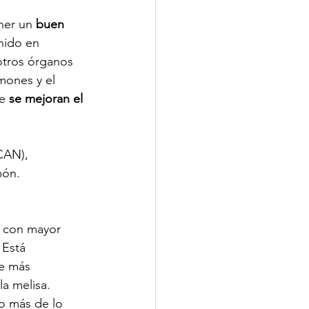
ner un 
buen 
nido en 
otros órganos 
mones y el 
e 
se mejoran el 
CAN), 
món. 
e con mayor 
 Está 
e más 
a melisa.
o más de lo 