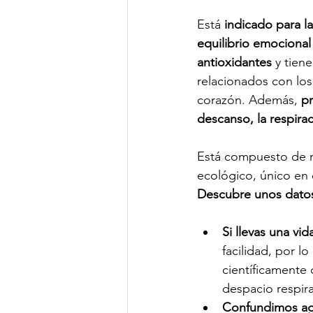
Está 
indicado para la
equilibrio emocional
antioxidantes
 y tiene
relacionados con los
corazón. Además, 
pr
descanso, la respira
Está compuesto de n
ecológico, único en e
Descubre unos datos 
Si llevas una vi
facilidad, por l
científicamente
despacio respir
Confundimos ag