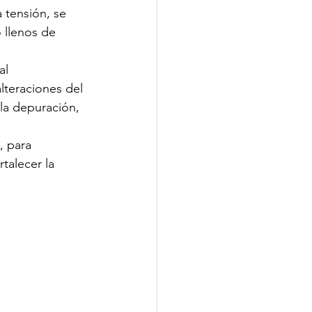
tensión, se 
llenos de 
      
teraciones del 
 la depuración, 
para      
talecer la 