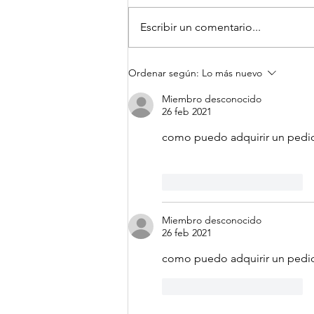
Escribir un comentario...
Extracto ajo negro y
Ordenar según:
Lo más nuevo
envejecimiento saludable
Miembro desconocido
26 feb 2021
como puedo adquirir un pedi
Me gusta
Reaccionar
Miembro desconocido
26 feb 2021
como puedo adquirir un pedido 
Me gusta
Reaccionar