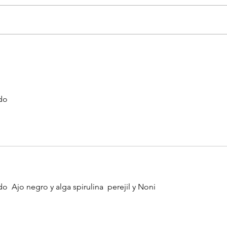
Extracto de Ajo Negro: Una
Propi
Ayuda en Enfermedades
Antif
Autoinmunes e Inflamatorias
do
 Ajo negro y alga spirulina  perejil y Noni