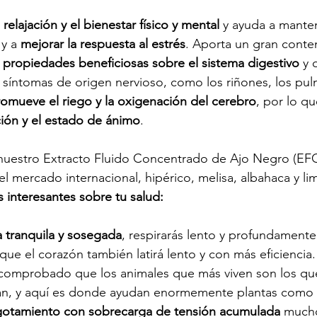
 relajación y el bienestar físico y mental 
y ayuda a mante
 y a 
mejorar la respuesta al estrés
. Aporta un gran conte
 
propiedades beneficiosas sobre el sistema digestivo
 y 
 síntomas de origen nervioso, como los riñones, los pul
omueve el riego y la oxigenación del cerebro
, por lo qu
ción y el estado de ánimo
. 
uestro Extracto Fluido Concentrado de Ajo Negro (EF
l mercado internacional, hipérico, melisa, albahaca y li
interesantes sobre tu salud:
da tranquila y sosegada
, respirarás lento y profundament
o que el corazón también latirá lento y con más eficiencia.
 comprobado que los animales que más viven son los qu
an, y aquí es donde ayudan enormemente plantas como l
otamiento con sobrecarga de tensión acumulada
 much