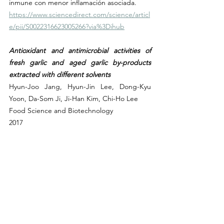
inmune con menor inflamación asociada.
https://www.sciencedirect.com/science/articl
e/pii/S0022316623005266?via%3Dihub
Antioxidant and antimicrobial activities of 
fresh garlic and aged garlic by-products 
extracted with different solvents
Hyun-Joo Jang, Hyun-Jin Lee, Dong-Kyu 
Yoon, Da-Som Ji, Ji-Han Kim, Chi-Ho Lee
Food Science and Biotechnology
2017
Este estudio investiga las propiedades 
antioxidantes y antimicrobianas de 
subproductos de ajo fresco y envejecido 
extraídos con diferentes solventes. Los 
resultados indican que los extractos de ajo 
envejecido exhiben una mayor actividad 
antioxidante y efectos antimicrobianos más 
potentes en comparación con los de ajo 