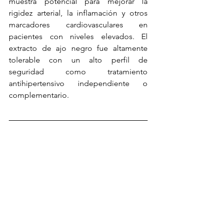
muestra potencial para mejorar la 
rigidez arterial, la inflamación y otros 
marcadores cardiovasculares en 
pacientes con niveles elevados. El 
extracto de ajo negro fue altamente 
tolerable con un alto perfil de 
seguridad como tratamiento 
antihipertensivo independiente o 
complementario.
Advertencia: Las afirmaciones recogidas en 
dicho texto están avaladas por publicaciones 
científicas en diferentes estudios. La 
legalidad obliga a declarar que los 
productos a base de extracto de ajo negro 
fermentado no están destinados a tratar, 
curar o prevenir ninguna enfermedad.