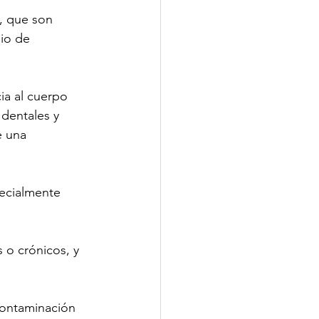
, que son 
io de 
ia al cuerpo 
 dentales y 
e una 
ecialmente 
 o crónicos, y 
contaminación 