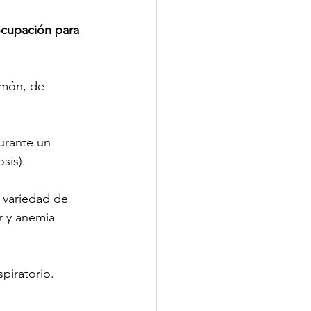
ocupación para 
lmón, de 
urante un 
sis).
 variedad de 
r y anemia 
piratorio. 