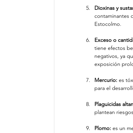
Dioxinas y sustan
contaminantes o
Estocolmo.
Exceso o cantid
tiene efectos be
negativos, ya q
exposición prol
Mercurio: 
es tó
para el desarrol
Plaguicidas alta
plantean riesgos
Plomo:
 es un m