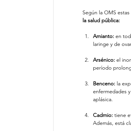
Según la OMS estas 
la salud pública: 
Amianto:
 en to
laringe y de ova
Arsénico:
 el in
período prolong
Benceno:
 la ex
enfermedades y 
aplásica.
Cadmio:
 tiene e
Además, está cl