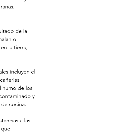
ranas, 
ltado de la 
halan o 
n la tierra, 
es incluyen el 
cañerías 
el humo de los 
 contaminado y 
s de cocina.
tancias a las 
 que 