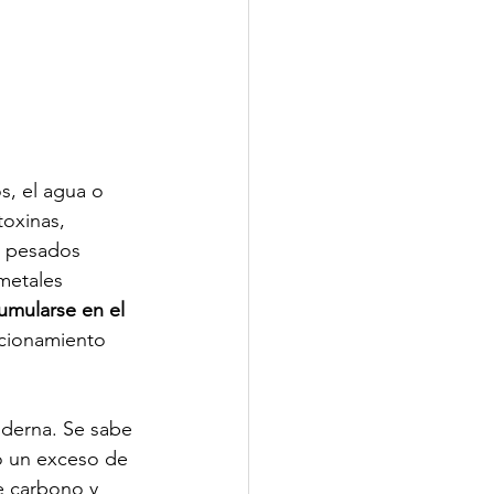
s, el agua o 
oxinas, 
s pesados 
metales 
umularse en el 
ncionamiento 
derna. Se sabe 
o un exceso de 
e carbono y 